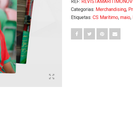
Novembro
REF:
REVISTAMARITIMONO
2025
Categorias:
Merchandising
,
Pr
Etiquetas:
CS Marítimo
,
maio
,