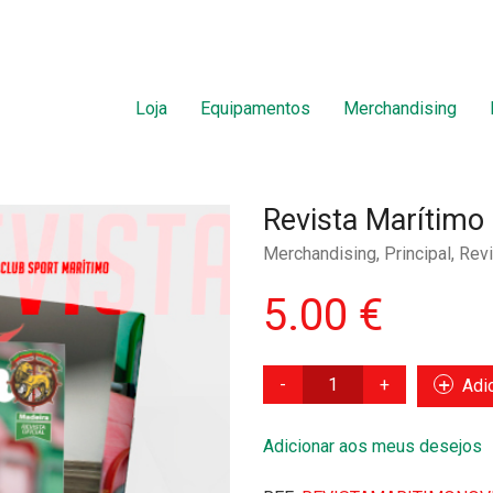
Loja
Equipamentos
Merchandising
Revista Marítim
Merchandising
,
Principal
,
Revi
5.00
€
Quantidade
Adi
de
Revista
Adicionar aos meus desejos
Marítimo
-