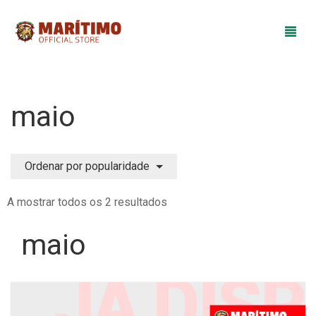
Loja
maio
Equipamentos
Merchandising
Ordenar por popularidade
Promoções
A mostrar todos os 2 resultados
Colégio do Marítimo
maio
0
Cart