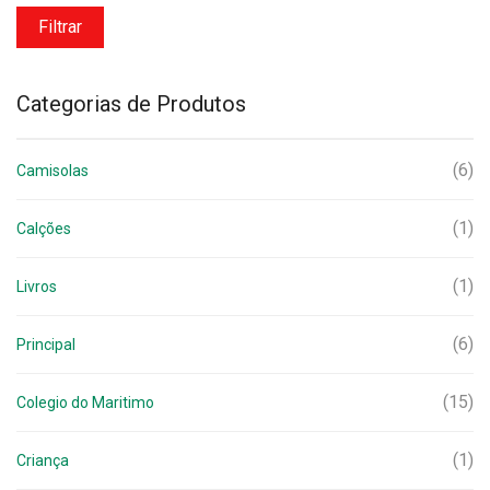
mínimo
máximo
Filtrar
Categorias de Produtos
(6)
Camisolas
(1)
Calções
(1)
Livros
(6)
Principal
(15)
Colegio do Maritimo
(1)
Criança