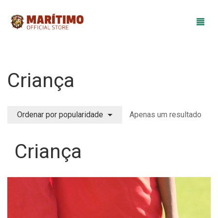
Loja
Criança
Equipamentos
Merchandising
Ordenar por popularidade
Apenas um resultado
Promoções
Colégio do Marítimo
Criança
0
Cart