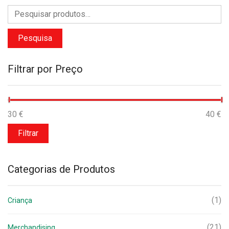
Pesquisa
Filtrar por Preço
Preço
Preço
30 €
Preço:
—
40 €
mínimo
máximo
Filtrar
Categorias de Produtos
(1)
Criança
(21)
Merchandising