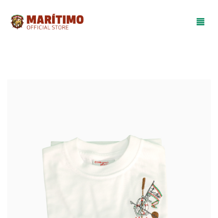
Loja
Equipamentos
Merchandising
Promoções
Colégio do Marítimo
0
Cart