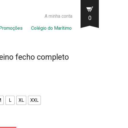
A minha conta
0
Promoções
Colégio do Marítimo
reino fecho completo
M
L
XL
XXL