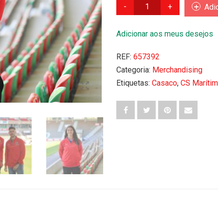
Quantidade
Adi
de
Casaco
Adicionar aos meus desejos
fato
de
treino
REF:
657392
fecho
Categoria:
Merchandising
completo
Etiquetas:
Casaco
,
CS Maríti