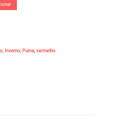
cionar
mo
,
Inverno
,
Puma
,
vermelho